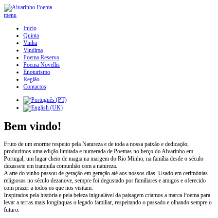
menu
Início
Quinta
Vinha
Vindima
Poema Reserva
Poema Novellis
Enoturismo
Região
Contactos
Bem vindo!
Fruto de um enorme respeito pela Natureza e de toda a nossa paixão e dedicação,
produzimos uma edição limitada e numerada de Poemas no berço do Alvarinho em
Portugal, um lugar cheio de magia na margem do Rio Minho, na família desde o século
dezassete em tranquila comunhão com a natureza.
A arte do vinho passou de geração em geração até aos nossos dias. Usado em cerimónias
religiosas no século dezanove, sempre foi degustado por familiares e amigos e oferecido
com prazer a todos os que nos visitam.
Inspirados pela história e pela beleza inigualável da paisagem criamos a marca Poema para
levar a terras mais longínquas o legado familiar, respeitando o passado e olhando sempre o
futuro.